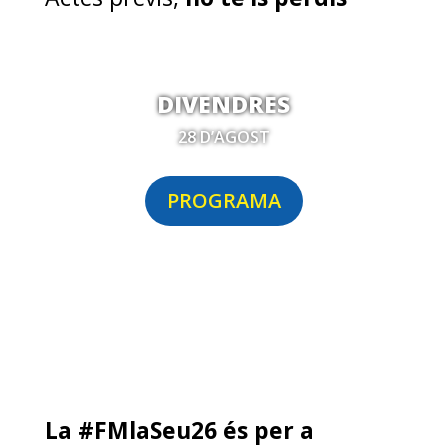
DIVENDRES
28 D’AGOST
PROGRAMA
La #FMlaSeu26 és per a