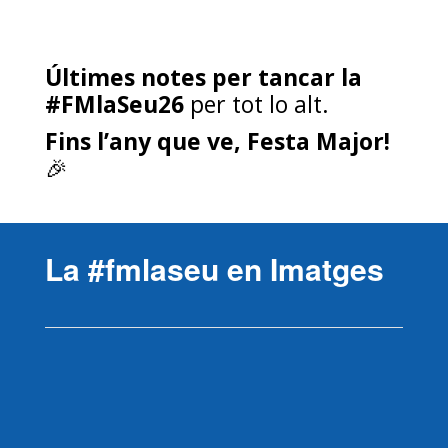
Últimes notes per tancar la
#FMlaSeu26
per tot lo alt.
Fins l’any que ve, Festa Major!
🎉
La #fmlaseu en Imatges