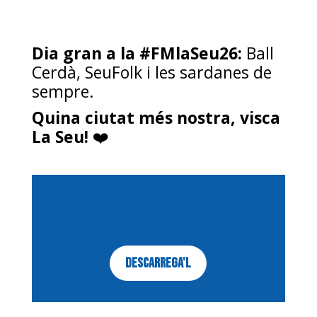
Dia gran a la #FMlaSeu26:
Ball
Cerdà, SeuFolk i les sardanes de
sempre.
Quina ciutat més nostra, visca
La Seu!
❤️
DESCARREGA'L