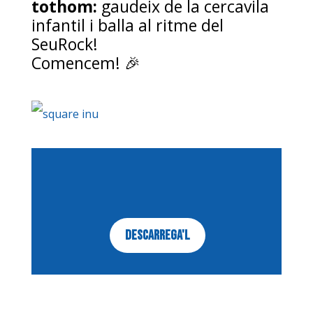
tothom:
gaudeix de la cercavila
infantil i balla al ritme del
SeuRock!
Comencem! 🎉
DESCARREGA'L