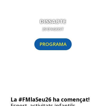
DISSABTE
29 D’AGOST
PROGRAMA
La #FMlaSeu26 ha començat!
Esport, activitats infantils,