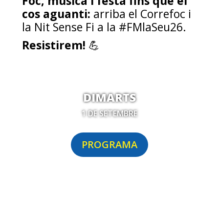
Foc, música i festa fins que el
cos aguanti:
arriba el Correfoc i
la Nit Sense Fi a la #FMlaSeu26.
Resistirem!
💪
DIMARTS
1 DE SETEMBRE
PROGRAMA