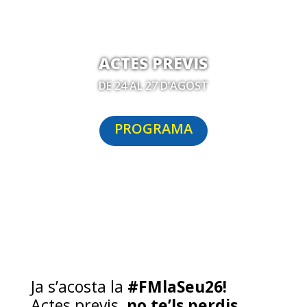
ACTES PREVIS
DE 24 AL 27 D’AGOST
PROGRAMA
Ja s’acosta la
#FMlaSeu26!
Actes previs,
no te’ls perdis