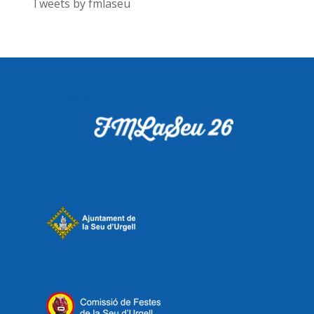
Tweets by fmlaseu
i CJ 11 €
👉 Venda en línia a Codetickets i presencial a
Turisme Seu
Entrades a taquilla: general 15 €; + 65,
aturats i CJ 13 €
@
#fmlaseu
#teatre
e
#laseudurgell
s
#festamajor
festama
jor
Photo
View on Facebook
·
Share